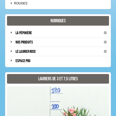
ROUGES
Rubriques
La pépinière
Nos produits
Le laurier rose
Espace pro
Lauriers de 3 et 7,5 litres