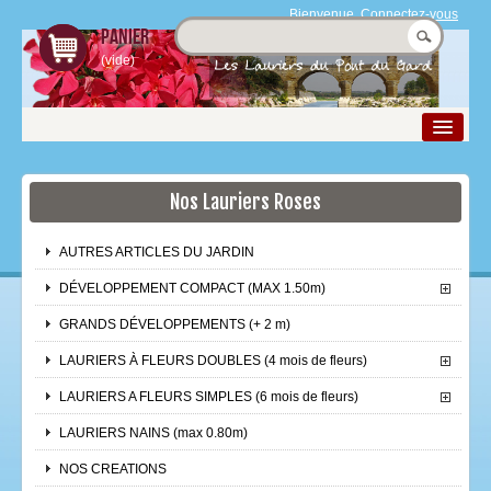
Bienvenue,
Connectez-vous
Panier
(vide)
Nos Lauriers Roses
La pépinière
Nos Produits
AUTRES ARTICLES DU JARDIN
Le laurier rose
DÉVELOPPEMENT COMPACT (MAX 1.50m)
Boutique
GRANDS DÉVELOPPEMENTS (+ 2 m)
LAURIERS À FLEURS DOUBLES (4 mois de fleurs)
Espace Pro
LAURIERS A FLEURS SIMPLES (6 mois de fleurs)
Contact et accès
LAURIERS NAINS (max 0.80m)
NOS CREATIONS