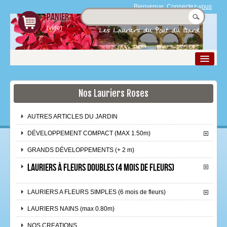
Bienvenue,
Connectez-vous
Panier
(vide)
Nos Lauriers Roses
La pépinière
Nos Produits
AUTRES ARTICLES DU JARDIN
Le laurier rose
DÉVELOPPEMENT COMPACT (MAX 1.50m)
Boutique
GRANDS DÉVELOPPEMENTS (+ 2 m)
LAURIERS À FLEURS DOUBLES (4 mois de fleurs)
Espace Pro
Contact et accès
LAURIERS A FLEURS SIMPLES (6 mois de fleurs)
LAURIERS NAINS (max 0.80m)
NOS CREATIONS