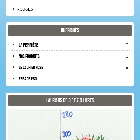
ROUGES
Rubriques
La pépinière
Nos produits
Le laurier rose
Espace pro
Lauriers de 3 et 7,5 litres