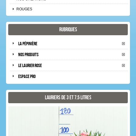
ROUGES
Rubriques
La pépinière
Nos produits
Le laurier rose
Espace pro
Lauriers de 3 et 7,5 litres