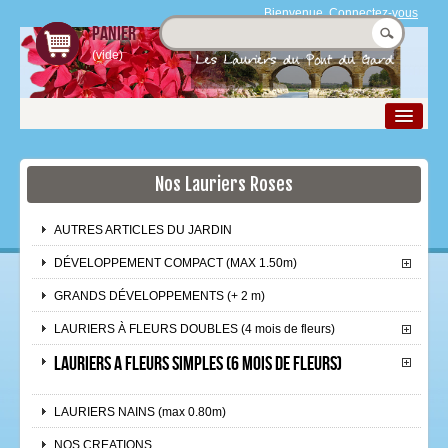
Bienvenue,
Connectez-vous
Panier
(vide)
Nos Lauriers Roses
La pépinière
Nos Produits
AUTRES ARTICLES DU JARDIN
Le laurier rose
DÉVELOPPEMENT COMPACT (MAX 1.50m)
Boutique
GRANDS DÉVELOPPEMENTS (+ 2 m)
LAURIERS À FLEURS DOUBLES (4 mois de fleurs)
Espace Pro
LAURIERS A FLEURS SIMPLES (6 mois de fleurs)
Contact et accès
LAURIERS NAINS (max 0.80m)
NOS CREATIONS