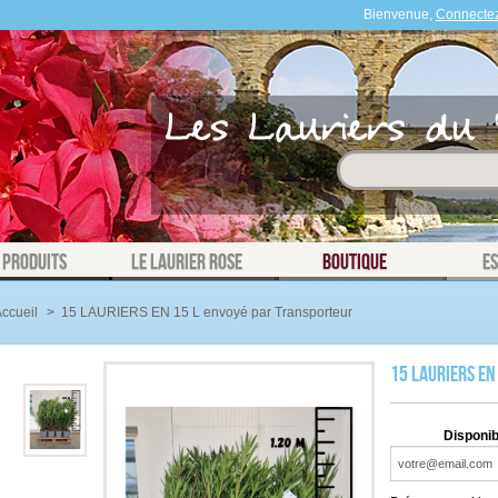
Bienvenue,
Connecte
 Produits
Le laurier rose
Boutique
E
ccueil
>
15 LAURIERS EN 15 L envoyé par Transporteur
15 LAURIERS EN
Disponibi