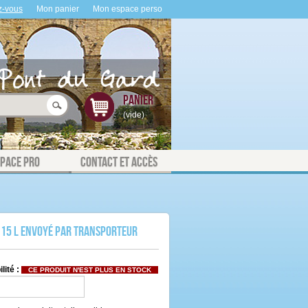
z-vous
Mon panier
Mon espace perso
Panier
(vide)
space Pro
Contact et accès
 15 L envoyé par Transporteur
lité :
CE PRODUIT N'EST PLUS EN STOCK