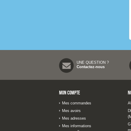
UNE QUESTION ?
Contactez-nous
Mon compte
N
Mes commandes
A
Mes avoirs
D
(
Mes adresses
G
Mes informations
m