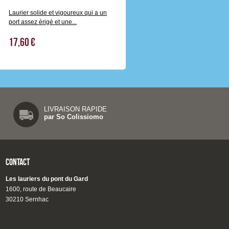
Laurier solide et vigoureux qui a un
port assez érigé et une...
17,60 €
LIVRAISON RAPIDE
par So Colissiomo
Contact
Les lauriers du pont du Gard
1600, route de Beaucaire
30210 Sernhac