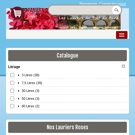
Bienvenue,
Connectez-vous
Panier
(vide)
Catalogue
La pépinière
Litrage
Nos Produits
3 Litres
(38)
Le laurier rose
7,5 Litres
(39)
Boutique
30 Litres
(3)
50 Litres
(3)
Espace Pro
80 Litres
(2)
Contact et accès
Nos Lauriers Roses